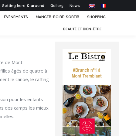
Getting here & around
Gallery
News
ÉVÉNEMENTS
MANGER-BOIRE-SORTIR
SHOPPING
BEAUTÉ ET BIEN-ÊTRE
été de Mont
illes âgés de quatre à
ent le canoë, le rafting
ion pour les enfants
-uns des camps les mieux
nelles.