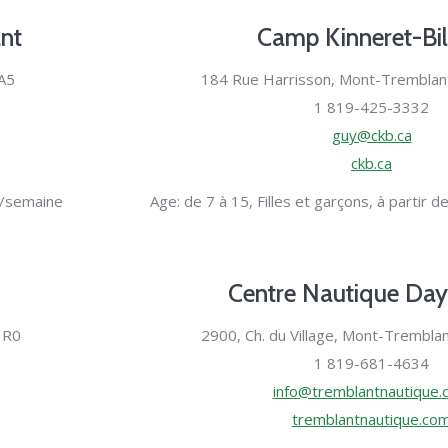
ant
Camp Kinneret-Bi
A5
184 Rue Harrisson, Mont-Tremblan
1 819-425-3332
guy@ckb.ca
ckb.ca
D/semaine
Age: de 7 à 15, Filles et garçons, à partir
Centre Nautique Da
1R0
2900, Ch. du Village, Mont-Trembla
1 819-681-4634
info@tremblantnautique.
tremblantnautique.co