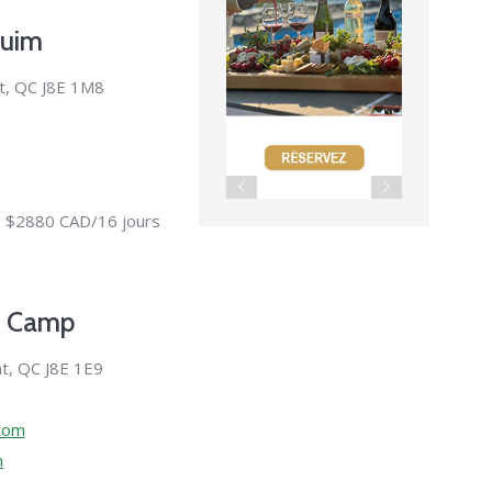
luim
t, QC J8E 1M8
 de $2880 CAD/16 jours
y Camp
nt, QC J8E 1E9
com
m