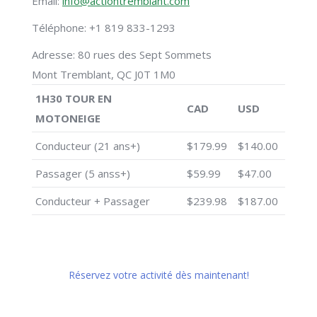
Email:
info@actiontremblant.com
Téléphone: +1 819 833-1293
Adresse: 80 rues des Sept Sommets
Mont Tremblant, QC J0T 1M0
1H30 TOUR EN
CAD
USD
MOTONEIGE
Conducteur (21 ans+)
$179.99
$140.00
Passager (5 anss+)
$59.99
$47.00
Conducteur + Passager
$239.98
$187.00
Réservez votre activité dès maintenant!