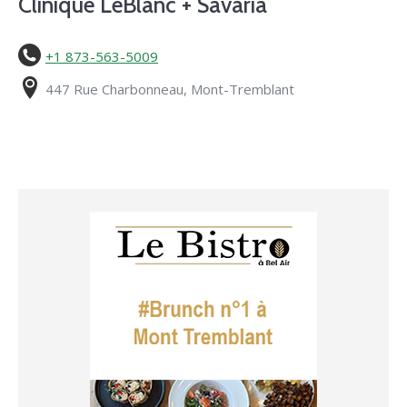
Clinique LeBlanc + Savaria
+1 873-563-5009
447 Rue Charbonneau, Mont-Tremblant