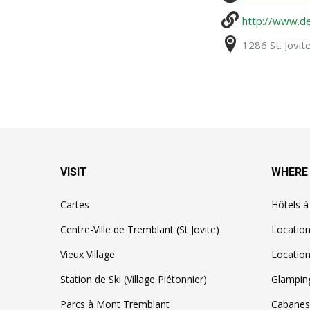
http://www.d
1286 St. Jovit
VISIT
WHERE
Cartes
Hôtels 
Centre-Ville de Tremblant (St Jovite)
Locatio
Vieux Village
Location
Station de Ski (Village Piétonnier)
Glampin
Parcs à Mont Tremblant
Cabanes