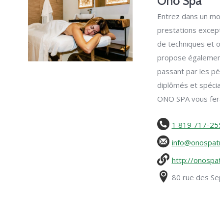
Ono Spa
Entrez dans un mon
prestations excep
de techniques et 
propose également
passant par les pé
diplômés et spécia
ONO SPA vous fera
1 819 717-25
info@onospat
http://onospa
80 rue des S