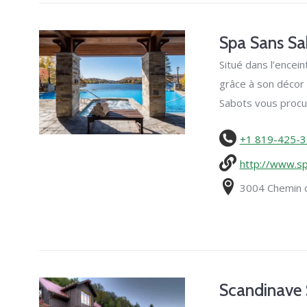
Spa Sans Sa
Situé dans l’encei
grâce à son décor 
Sabots vous procur
+1 819-425-
http://www.s
3004 Chemin d
Scandinave