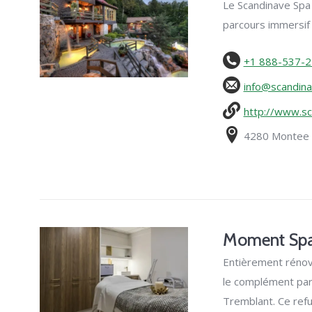
Le Scandinave Spa
parcours immersif
+1 888-537-
info@scandin
http://www.sc
4280 Montee
Moment Sp
Entièrement rénov
le complément parfa
Tremblant. Ce ref