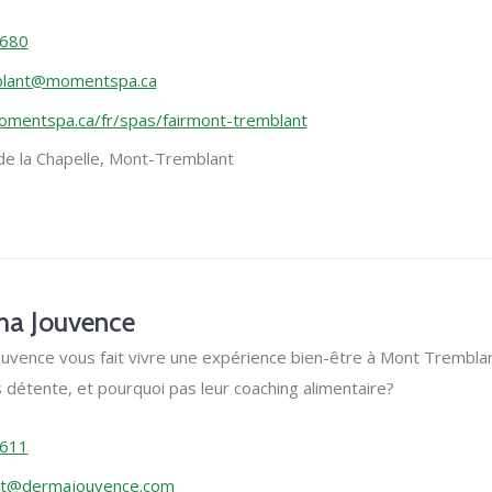
7680
blant@momentspa.ca
mentspa.ca/fr/spas/fairmont-tremblant
e la Chapelle,
Mont-Tremblant
rma Jouvence
ouvence vous fait vivre une expérience bien-être à Mont Trembla
détente, et pourquoi pas leur coaching alimentaire?
6611
nt@dermajouvence.com