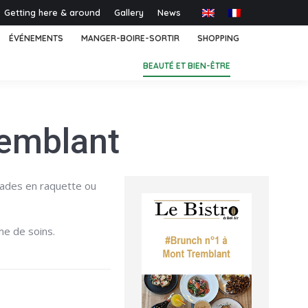
Getting here & around
Gallery
News
ÉVÉNEMENTS
MANGER-BOIRE-SORTIR
SHOPPING
BEAUTÉ ET BIEN-ÊTRE
emblant
alades en raquette ou
me de soins.