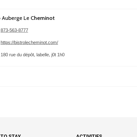
o Auberge Le
Cheminot
873-563-8777
https://bistrolecheminot.com/
180 rue du dépôt, labelle, j0t 1h0
 TO STAY
ACTIVITIES