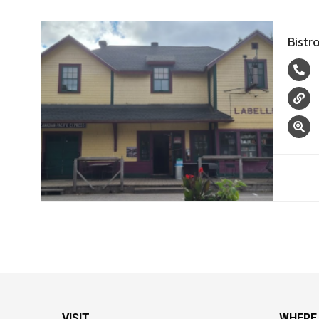
Bistr
VISIT
WHERE