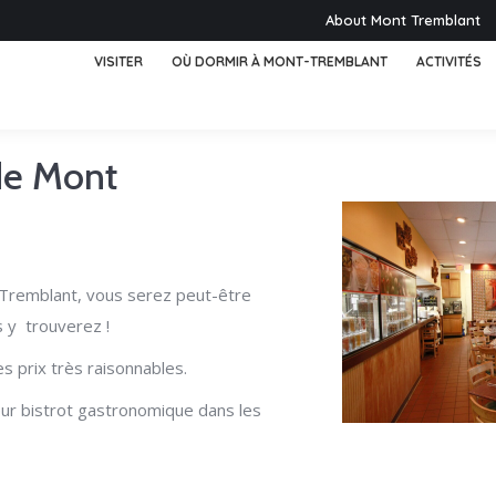
About Mont Tremblant
VISITER
OÙ DORMIR À MONT-TREMBLANT
ACTIVITÉS
 de Mont
 Tremblant, vous serez peut-être
s y trouverez !
s prix très raisonnables.
eur bistrot gastronomique dans les