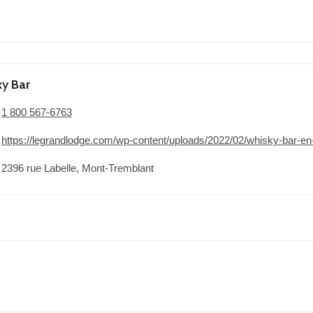
ky
Bar
1 800 567-6763
https://legrandlodge.com/wp-content/uploads/2022/02/whisky-bar-en
2396 rue Labelle, Mont-Tremblant