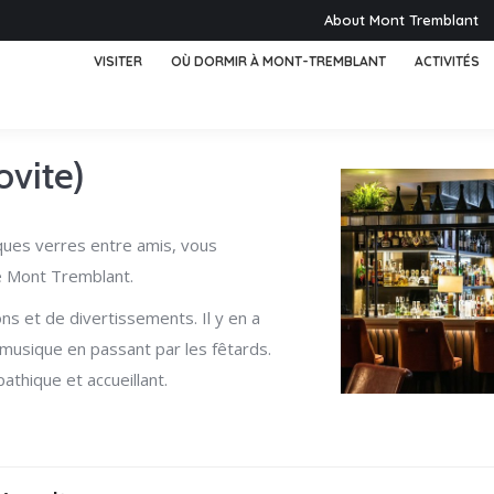
About Mont Tremblant
VISITER
OÙ DORMIR À MONT-TREMBLANT
ACTIVITÉS
ovite)
lques verres entre amis, vous
de Mont Tremblant.
ns et de divertissements. Il y en a
musique en passant par les fêtards.
thique et accueillant.