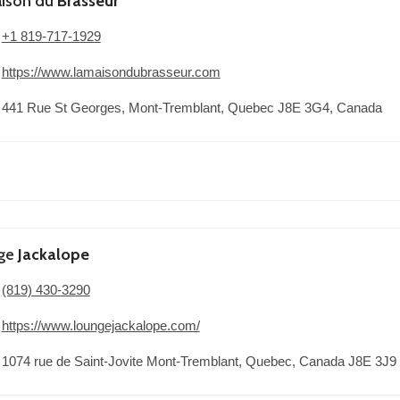
aison du
Brasseur
+1 819-717-1929
https://www.lamaisondubrasseur.com
441 Rue St Georges, Mont-Tremblant, Quebec J8E 3G4, Canada
ge
Jackalope
(819) 430-3290
https://www.loungejackalope.com/
1074 rue de Saint-Jovite Mont-Tremblant, Quebec, Canada J8E 3J9