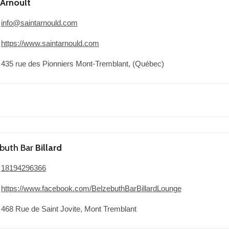
Arnoult
info@saintarnould.com
https://www.saintarnould.com
435 rue des Pionniers Mont-Tremblant, (Québec)
buth Bar
Billard
18194296366
https://www.facebook.com/BelzebuthBarBillardLounge
468 Rue de Saint Jovite, Mont Tremblant