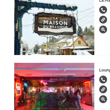
La M
Loun