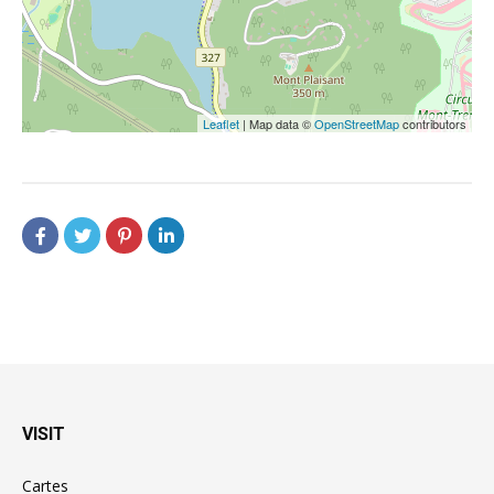
Leaflet
| Map data ©
OpenStreetMap
contributors
VISIT
Cartes