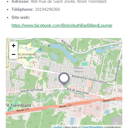
Adresse:
468 Rue de Saint Jovite, Mont Tremblant
Téléphone:
18194296366
Site web:
https://www.facebook.com/BelzebuthBarBillardLounge
+
−
Leaflet
| Map data ©
OpenStreetMap
contributors