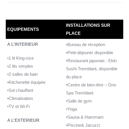
INSTALLATIONS SUR
EQUIPEMENTS
PLACE
A L’INTERIEUR
•Bureau de réception
•Petit-déjeuner disponible
•1 lit King-size
•Restaurant japonais : Ekki
•2 lits simples
Sushi Tremblant, disponible
•2 salles de bain
du place
•Kitchenette équipée
•Centre de bien-être – Ono
•Sol chauffant
Spa Tremblant
•Climatisation
•Salle de gym
•TV et Wi-Fi
•Yoga
•Sauna & Hammam
A L’EXTERIEUR
•Piscine& Jacuzzi