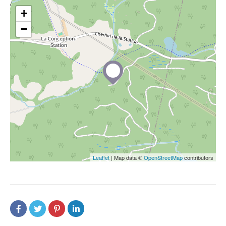
+
−
Leaflet
| Map data ©
OpenStreetMap
contributors