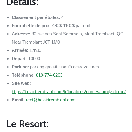
Détails:
Classement par étoiles:
4
Fourchette de prix:
490$-1100$ par nuit
Adresse:
80 rue des Sept Sommets, Mont Tremblant, QC,
Near Tremblant J0T 1M0
Arrivée:
17h00
Départ:
10h00
Parking
: parking gratuit jusqu’à deux voitures
Téléphone:
819-774-0203
Site web:
https://belairtremblant.com/fr/locations/domes/family-dome/
Email:
rent@belairtremblant.com
Le Resort: