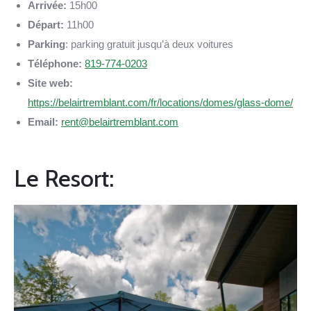
Arrivée:
15h00
Départ:
11h00
Parking
: parking gratuit jusqu’à deux voitures
Téléphone:
819-774-0203
Site web:
https://belairtremblant.com/fr/locations/domes/glass-dome/
Email:
rent@belairtremblant.com
Le Resort: