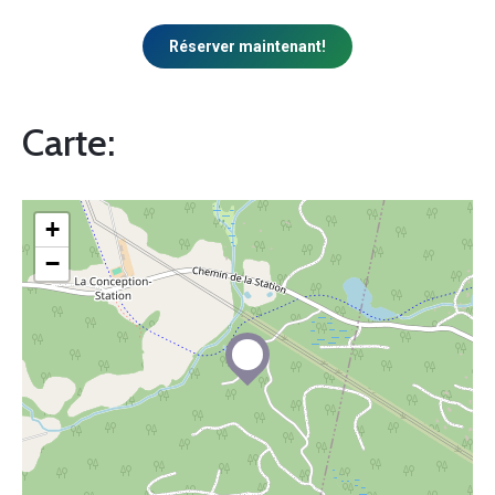
Réserver maintenant!
Carte:
+
−