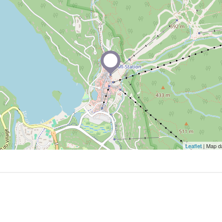
Leaflet
| Map d