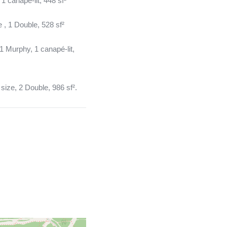
 1 canapé-lit, 448 sf²
 , 1 Double, 528 sf²
 1 Murphy, 1 canapé-lit,
size, 2 Double, 986 sf².