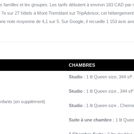
s familles et les groupes. Les tarifs débutent à environ 183 CAD par nu
7e sur 27 hôtels à Mont-Tremblant sur TripAdvisor, cet hébergement
une note moyenne de 4,1 sur 5. Sur Google, il recueille 1 153 avis 
CHAMBRES
Studio
: 1 lit Queen size, 344 sf².
Studio
: 1 lit Queen size , 344 sf²
enfants (en supplément)
Studio
: 1 lit Queen size , Chemi
Suite à une chambre :
1 lit Quee