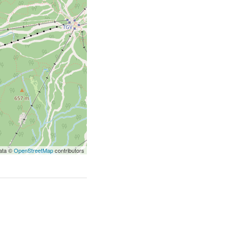
ata ©
OpenStreetMap
contributors