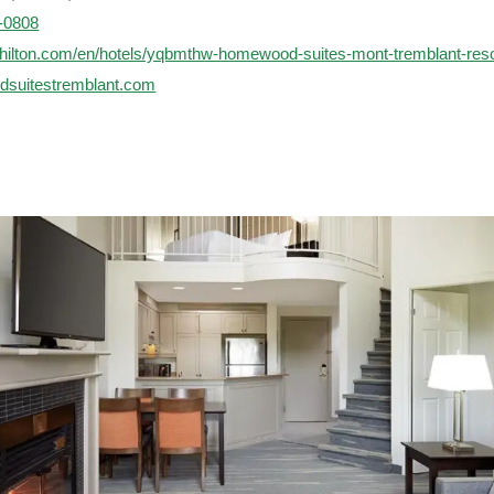
-0808
hilton.com/en/hotels/yqbmthw-homewood-suites-mont-tremblant-reso
suitestremblant.com