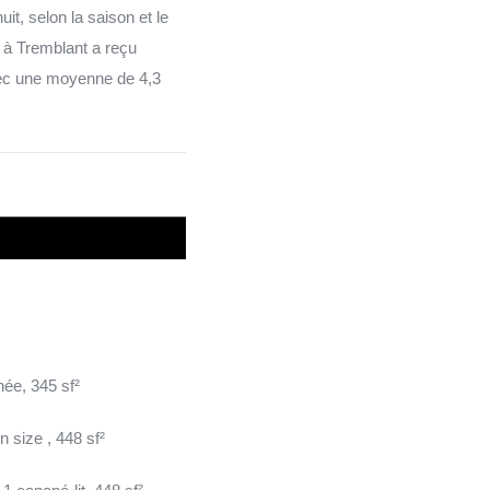
it, selon la saison et le
 à Tremblant a reçu
avec une moyenne de 4,3
née, 345 sf²
n size , 448 sf²