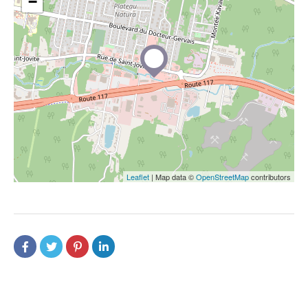
−
Leaflet
| Map data ©
OpenStreetMap
contributors