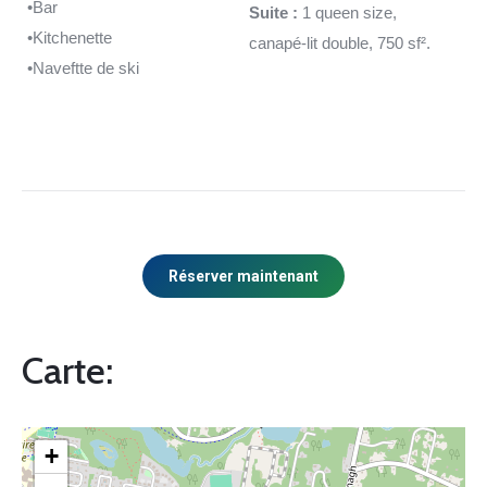
•Bar
Suite :
1 queen size,
•Kitchenette
canapé-lit double, 750 sf².
•Naveftte de ski
Réserver maintenant
Carte:
+