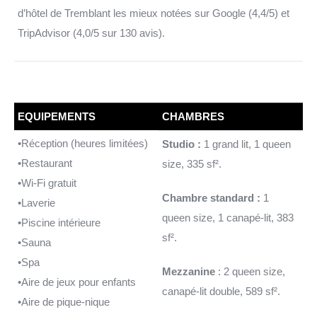
d’hôtel de Tremblant les mieux notées sur Google (4,4/5) et
TripAdvisor (4,0/5 sur 130 avis).
EQUIPEMENTS
CHAMBRES
•Réception (heures limitées)
Studio :
1 grand lit, 1 queen
•Restaurant
size, 335 sf².
•Wi-Fi gratuit
Chambre standard :
1
•Laverie
queen size, 1 canapé-lit, 383
•Piscine intérieure
sf².
•Sauna
•Spa
Mezzanine
: 2 queen size,
•Aire de jeux pour enfants
canapé-lit double, 589 sf².
•Aire de pique-nique