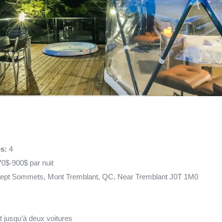
es:
4
70$-900$ par nuit
Sept Sommets, Mont Tremblant, QC, Near Tremblant J0T 1M0
it jusqu’à deux voitures