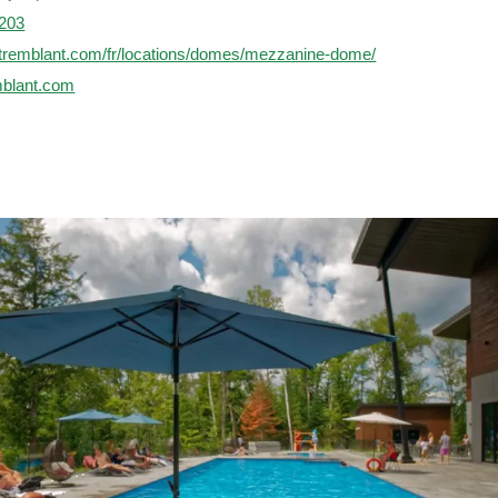
203
airtremblant.com/fr/locations/domes/mezzanine-dome/
mblant.com