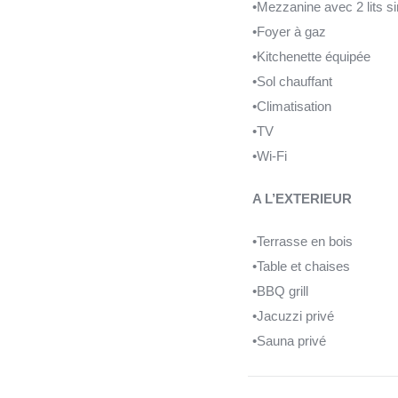
•Mezzanine avec 2 lits s
•Foyer à gaz
•Kitchenette équipée
•Sol chauffant
•Climatisation
•TV
•Wi-Fi
A L’EXTERIEUR
•Terrasse en bois
•Table et chaises
•BBQ grill
•Jacuzzi privé
•Sauna privé