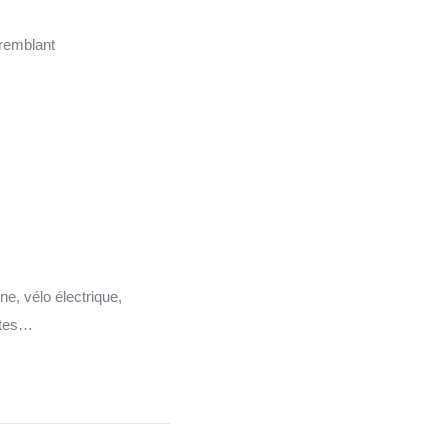
remblant
nne, vélo électrique,
ttes…