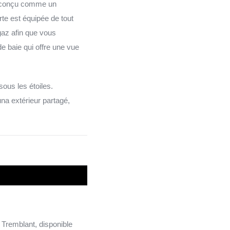
té conçu comme un
te est équipée de tout
gaz afin que vous
de baie qui offre une vue
sous les étoiles.
na extérieur partagé,
 Tremblant, disponible