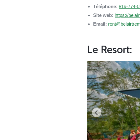
Téléphone:
819-774-0
Site web:
https://bel
Email:
rent@belairtre
Le Resort: