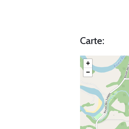
Carte:
+
−