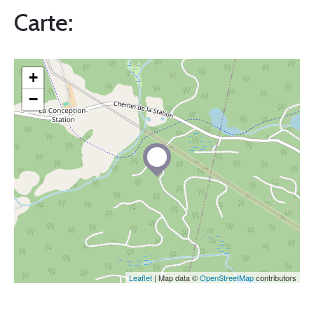
Carte:
+
−
Leaflet
| Map data ©
OpenStreetMap
contributors