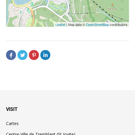
Leaflet
| Map data ©
OpenStreetMap
contributors
VISIT
Cartes
Centre-Ville de Tremblant (St Jovite)