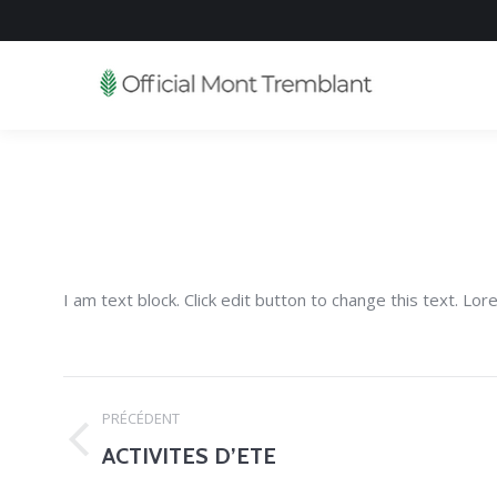
I am text block. Click edit button to change this text. Lor
Navigation
PRÉCÉDENT
de
ACTIVITES D’ETE
Onglet
précédent