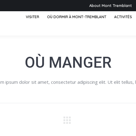
About Mont Tremblant
VISITER
OÙ DORMIR À MONT-TREMBLANT
ACTIVITÉS
OÙ MANGER
em ipsum dolor sit amet, consectetur adipiscing elit. Ut elit tellus,
Projets
similaires