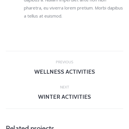
pharetra, eu viverra lorem pretium. Morbi dapibus
a tellus at euismod.
Project
PREVIOUS
navigation
WELLNESS ACTIVITIES
Previous
project:
NEXT
WINTER ACTIVITIES
Next
project:
Related projects